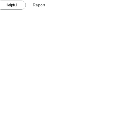
Report
Helpful