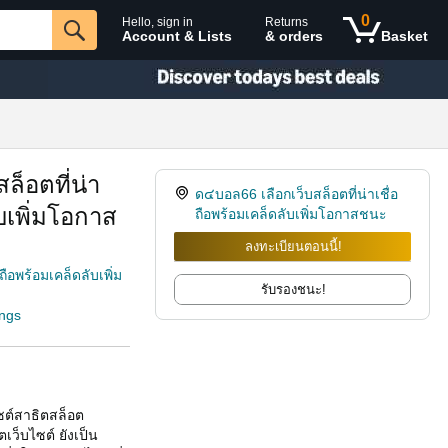
0
Hello, sign in
Returns
Account & Lists
& orders
Basket
ล็อตที่น่า
ด๔บอล66 เลือกเว็บสล็อตที่น่าเชื่อ
ับเพิ่มโอกาส
ถือพร้อมเคล็ดลับเพิ่มโอกาสชนะ
ลงทะเบียนตอนนี้!
ถือพร้อมเคล็ดลับเพิ่ม
รับรองชนะ!
ings
ซต์สาธิตสล็อต
ว็บไซต์ ยังเป็น