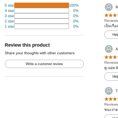
5 star
100%
R
4 star
0%
3 star
0%
Reviewe
2 star
0%
เป็นเรื่
1 star
0%
Hel
Review this product
A
Share your thoughts with other customers
Reviewe
Write a customer review
ดู-บอล-6
Hel
T
Reviewe
ชนะง่าย