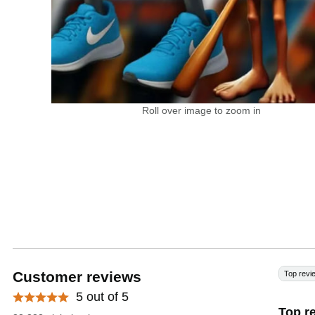
Roll over image to zoom in
Customer reviews
Top revi
5 out of 5
Top r