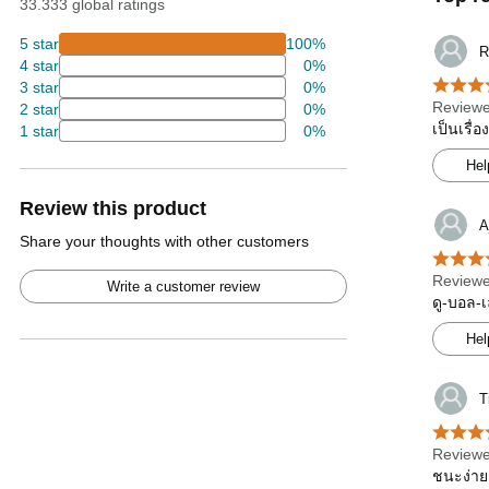
33.333 global ratings
5 star
100%
R
4 star
0%
3 star
0%
Reviewe
2 star
0%
เป็นเรื่
1 star
0%
Hel
Review this product
A
Share your thoughts with other customers
Reviewe
Write a customer review
ดู-บอล-เ
Hel
T
Reviewe
ชนะง่าย