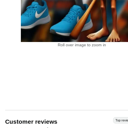
Roll over image to zoom in
Customer reviews
Top revi