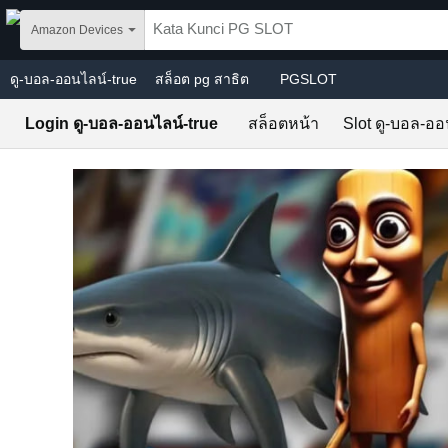
Skip to main content
Amazon Devices
ดู-บอล-ออนไลน์-true
สล็อต pg สาธิต
PGSLOT
Login ดู-บอล-ออนไลน์-true
สล็อตหน้า
Slot ดู-บอล-ออ