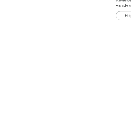
Reviewe
ชนะง่าย
Hel