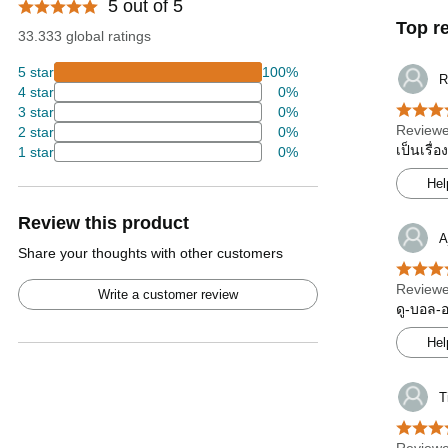
5 out of 5
Top r
33.333 global ratings
5 star
100%
R
4 star
0%
3 star
0%
Reviewe
2 star
0%
เป็นเรื่
1 star
0%
Hel
Review this product
A
Share your thoughts with other customers
Reviewe
Write a customer review
ดู-บอล-อ
Hel
T