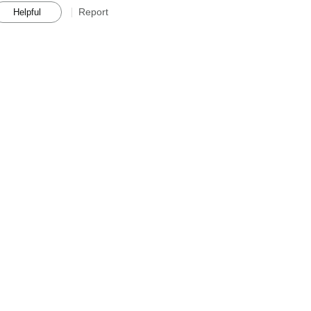
Report
Helpful