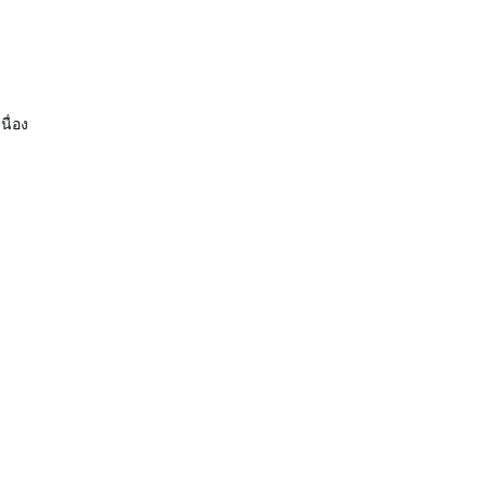
นื่อง