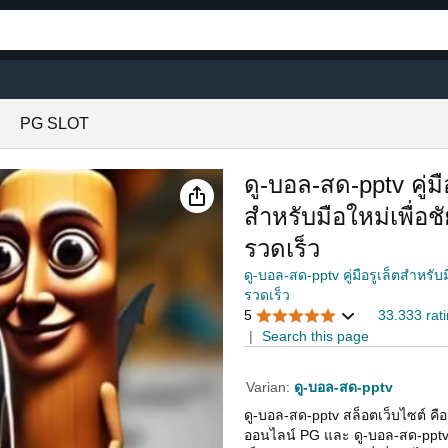
PG SLOT
ดู-บอล-สด-pptv คู่มื
สำหรับมือใหม่เพื่อ
รวดเร็ว
ดู-บอล-สด-pptv คู่มือรูเล็ตสำหรับ
รวดเร็ว
5
33.333 rat
|
Search this page
Varian:
ดู-บอล-สด-pptv
ดู-บอล-สด-pptv สล็อตเว็บไซต์ คื
ออนไลน์ PG และ ดู-บอล-สด-pptv 