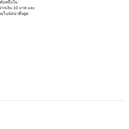
นดับหนึ่งใน
ฝากเงิน 10 บาท และ
วยโบนัสน่าดึงดูด