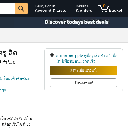
0
Hello, sign in
Returns
Account & Lists
& orders
Basket
อรูเล็ต
ดู-บอล-สด-pptv คู่มือรูเล็ตสำหรับมือ
ชัยชนะ
ใหม่เพื่อชัยชนะรวดเร็ว
ลงทะเบียนตอนนี้!
มือใหม่เพื่อชัยชนะ
รับรองชนะ!
ings
อเว็บไซต์สาธิตสล็อต
สล็อตเว็บไซต์ ยัง