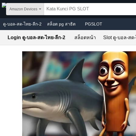
Skip to main content
Amazon Devices
ดู-บอล-สด-ไทย-ลีก-2
สล็อต pg สาธิต
PGSLOT
Login ดู-บอล-สด-ไทย-ลีก-2
สล็อตหน้า
Slot ดู-บอล-สด