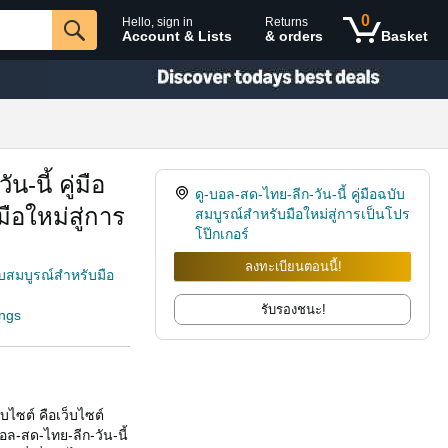
0
Hello, sign in
Returns
Account & Lists
& orders
Basket
-นี้ คู่มือ
ดู-บอล-สด-ไทย-ลีก-วัน-นี้ คู่มือฉบับ
ือใหม่สู่การ
สมบูรณ์สำหรับมือใหม่สู่การเป็นโปร
โป๊กเกอร์
ลงทะเบียนตอนนี้!
บับสมบูรณ์สำหรับมือ
รับรองชนะ!
ings
็บไซต์ คือเว็บไซต์
ล-สด-ไทย-ลีก-วัน-นี้