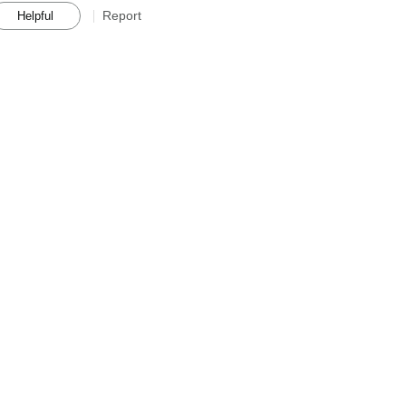
Report
Helpful