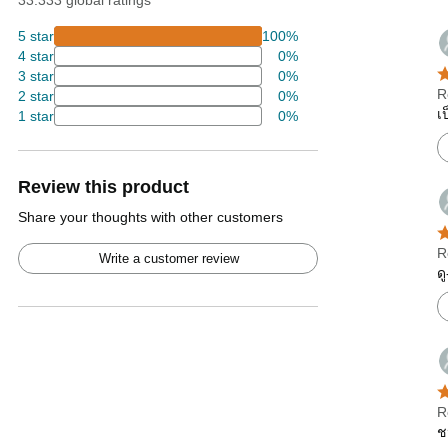
33.333 global ratings
5 star
100%
4 star
0%
3 star
0%
R
2 star
0%
เ
1 star
0%
Review this product
Share your thoughts with other customers
R
Write a customer review
ด
R
ช