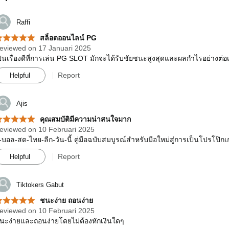
Raffi
สล็อตออนไลน์ PG
eviewed on 17 Januari 2025
ป็นเรื่องดีที่การเล่น PG SLOT มักจะได้รับชัยชนะสูงสุดและผลกำไรอย่างต่อเ
Report
Helpful
Ajis
คุณสมบัติมีความน่าสนใจมาก
eviewed on 10 Februari 2025
ู-บอล-สด-ไทย-ลีก-วัน-นี้ คู่มือฉบับสมบูรณ์สำหรับมือใหม่สู่การเป็นโปรโป๊กเ
Report
Helpful
Tiktokers Gabut
ชนะง่าย ถอนง่าย
eviewed on 10 Februari 2025
นะง่ายและถอนง่ายโดยไม่ต้องหักเงินใดๆ