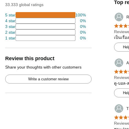
Top r
33.333 global ratings
5 star
100%
R
4 star
0%
3 star
0%
Reviewe
2 star
0%
เป็นเรื่
1 star
0%
Hel
Review this product
A
Share your thoughts with other customers
Reviewe
Write a customer review
ดู-บอล-ส
Hel
T
Reviewe