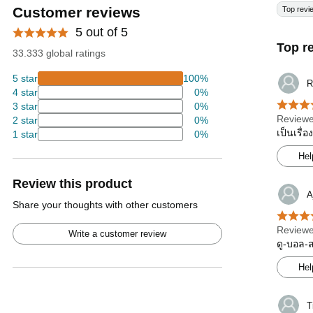
Customer reviews
Top revi
5 out of 5
Top r
33.333 global ratings
5 star
100%
R
4 star
0%
3 star
0%
Reviewe
2 star
0%
เป็นเรื่
1 star
0%
Hel
Review this product
A
Share your thoughts with other customers
Reviewe
Write a customer review
ดู-บอล-ส
Hel
T