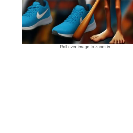
Roll over image to zoom in