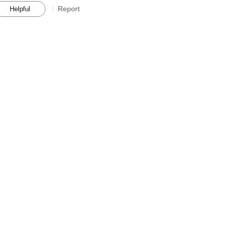
Report
Helpful