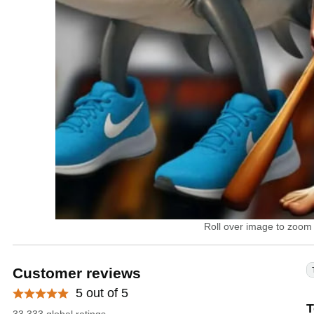
Roll over image to zoom 
Customer reviews
5 out of 5
T