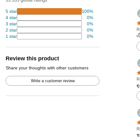
33.333 global ratings
5 star
100%
4 star
0%
3 star
0%
R
2 star
0%
เ
1 star
0%
Review this product
Share your thoughts with other customers
R
Write a customer review
ด
R
ช