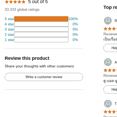
5 out of 5
Top r
33.333 global ratings
5 star
100%
R
4 star
0%
3 star
0%
Reviewe
2 star
0%
เป็นเรื่
1 star
0%
Hel
Review this product
A
Share your thoughts with other customers
Reviewe
Write a customer review
ดู-บอล-ย
Hel
T