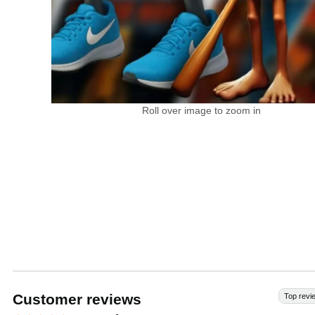
Roll over image to zoom in
Customer reviews
Top revi