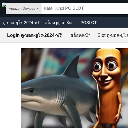
Skip to main content
Amazon Devices
ดู-บอล-ยูโร-2024-ฟรี
สล็อต pg สาธิต
PGSLOT
Login ดู-บอล-ยูโร-2024-ฟรี
สล็อตหน้า
Slot ดู-บอล-ยูโ