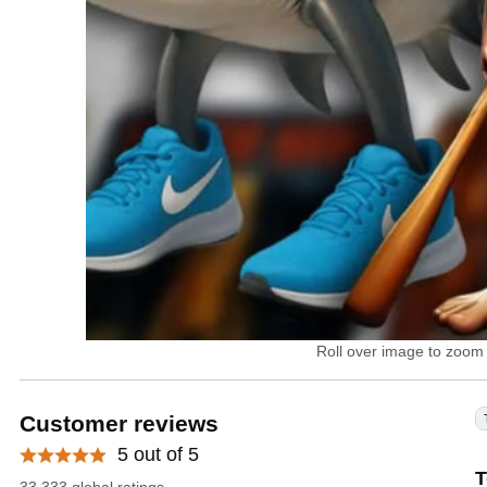
Roll over image to zoom 
Customer reviews
5 out of 5
T