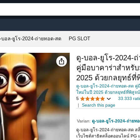
ดู-บอล-ยูโร-2024-ถ่ายทอด-สด
PG SLOT
ดู-บอล-ยูโร-2024-
คู่มือบาคาร่าสำหรับ
2025 ด้วยกลยุทธ์ที่พ
ดู-บอล-ยูโร-2024-ถ่ายทอด-สด คู่
ใหม่ในปี 2025 ด้วยกลยุทธ์ที่พิสูจน
5
33.333 rat
|
Search this page
Varian:
ดู-บอล-ยูโร-2024-ถ่ายท
ดู-บอล-ยูโร-2024-ถ่ายทอด-สด สล็
เว็บไซต์สาธิตสล็อตออนไลน์ PG 