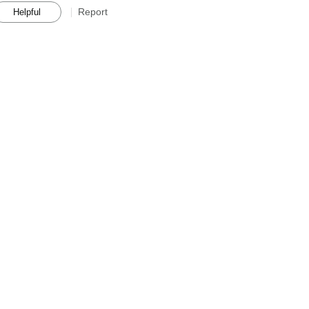
Report
Helpful