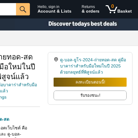
0
Hello, sign in
Returns
Account & Lists
& orders
Basket
ถ่ายทอด-สด
ดู-บอล-ยูโร-2024-ถ่ายทอด-สด คู่มือ
มือใหม่ในปี
บาคาร่าสำหรับมือใหม่ในปี 2025
ด้วยกลยุทธ์ที่พิสูจน์แล้ว
ิสูจน์แล้ว
ลงทะเบียนตอนนี้!
มือบาคาร่าสำหรับมือ
์แล้ว
รับรองชนะ!
ings
อด-สด
อตเว็บไซต์ คือ
และ ดู-บอล-