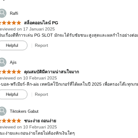
Raffi
สล็อตออนไลน์ PG
eviewed on 17 Januari 2025
ป็นเรื่องดีที่การเล่น PG SLOT มักจะได้รับชัยชนะสูงสุดและผลกำไรอย่างต่อเ
Report
Helpful
Ajis
คุณสมบัติมีความน่าสนใจมาก
eviewed on 10 Februari 2025
ู-บอล-พรีเมียร์-ลีก-ais เทคนิคโป๊กเกอร์ที่ได้ผลในปี 2025 เพื่อครองโต๊ะทุกเก
Report
Helpful
Tiktokers Gabut
ชนะง่าย ถอนง่าย
eviewed on 10 Februari 2025
นะง่ายและถอนง่ายโดยไม่ต้องหักเงินใดๆ