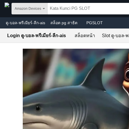
Skip to main content
Amazon Devices
ดู-บอล-พรีเมียร์-ลีก-ais
สล็อต pg สาธิต
PGSLOT
Login ดู-บอล-พรีเมียร์-ลีก-ais
สล็อตหน้า
Slot ดู-บอล-พร