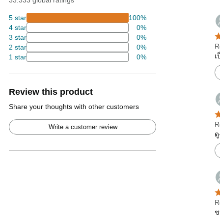
33.333 global ratings
5 star
100%
4 star
0%
3 star
0%
R
2 star
0%
เ
1 star
0%
Review this product
Share your thoughts with other customers
R
Write a customer review
ด
R
ช