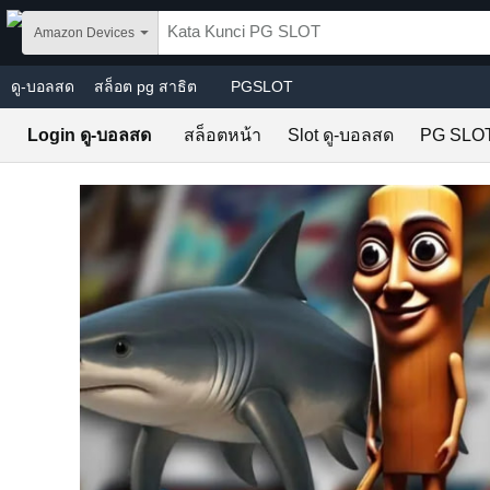
Skip to main content
Amazon Devices
ดู-บอลสด
สล็อต pg สาธิต
PGSLOT
Login ดู-บอลสด
สล็อตหน้า
Slot ดู-บอลสด
PG SLO