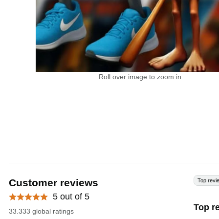
Roll over image to zoom in
Customer reviews
Top revi
5 out of 5
Top r
33.333 global ratings