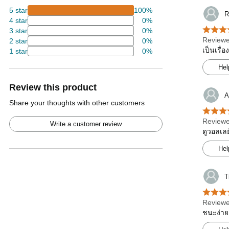
5 star
100%
R
4 star
0%
3 star
0%
Reviewe
2 star
0%
เป็นเรื่
1 star
0%
Hel
Review this product
A
Share your thoughts with other customers
Reviewe
Write a customer review
ดูวอลเลย
Hel
T
Reviewe
ชนะง่าย