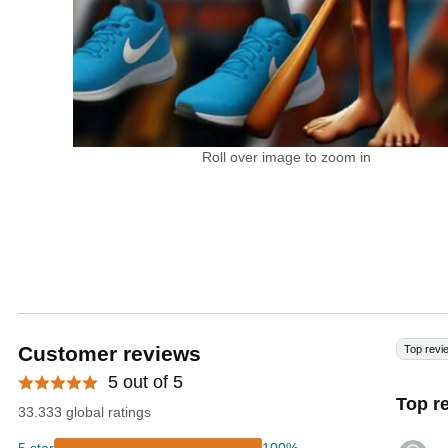
Roll over image to zoom in
Customer reviews
Top revi
5 out of 5
Top r
33.333 global ratings