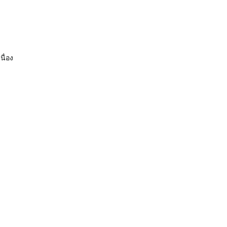
นื่อง