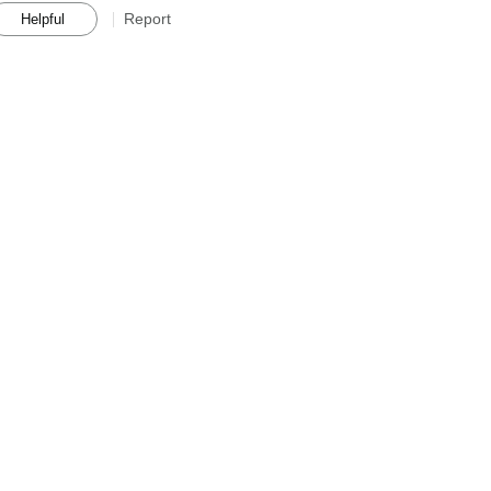
Report
Helpful