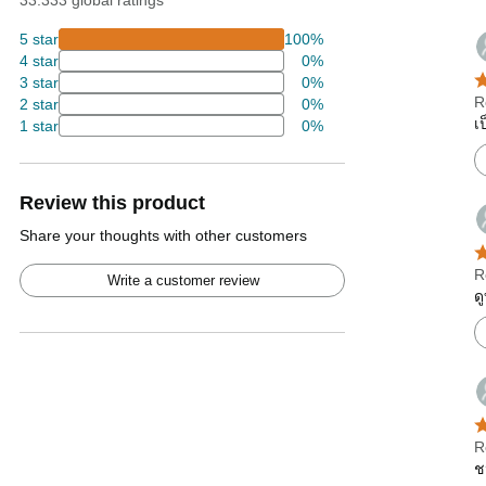
33.333 global ratings
5 star
100%
4 star
0%
3 star
0%
R
2 star
0%
เ
1 star
0%
Review this product
Share your thoughts with other customers
R
Write a customer review
ด
R
ช