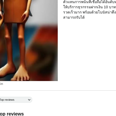
ตัวแทนการพนันที่เชื่อถือได้อันดับ
ให้บริการธุรกรรมฝากเงิน 10 บาท
รวดเร็วมาก พร้อมด้วยโบนัสน่าดึง
สามารถรับได้
in
Top reviews
op reviews