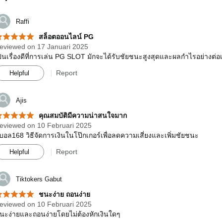
Raffi
สล็อตออนไลน์ PG
eviewed on 17 Januari 2025
ป็นเรื่องดีที่การเล่น PG SLOT มักจะได้รับชัยชนะสูงสุดและผลกำไรอย่างต่อเ
Report
Helpful
Ajis
คุณสมบัติมีความน่าสนใจมาก
eviewed on 10 Februari 2025
ูบอล168 วิธีจัดการเงินในโป๊กเกอร์เพื่อลดความเสี่ยงและเพิ่มชัยชนะ
Report
Helpful
Tiktokers Gabut
ชนะง่าย ถอนง่าย
eviewed on 10 Februari 2025
นะง่ายและถอนง่ายโดยไม่ต้องหักเงินใดๆ