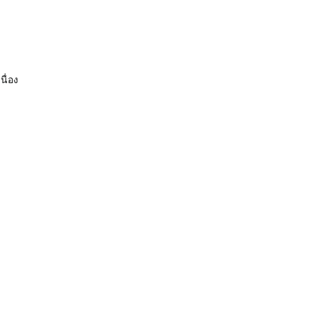
นื่อง