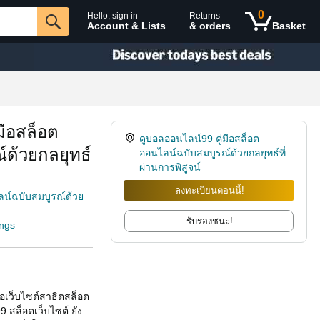
0
Hello, sign in
Returns
Account & Lists
& orders
Basket
มือสล็อต
ดูบอลออนไลน์99 คู่มือสล็อต
์ด้วยกลยุทธ์
ออนไลน์ฉบับสมบูรณ์ด้วยกลยุทธ์ที่
ผ่านการพิสูจน์
ลงทะเบียนตอนนี้!
ลน์ฉบับสมบูรณ์ด้วย
รับรองชนะ!
ings
อเว็บไซต์สาธิตสล็อต
สล็อตเว็บไซต์ ยัง