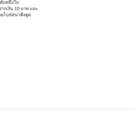
นดับหนึ่งใน
ฝากเงิน 10 บาท และ
วยโบนัสน่าดึงดูด