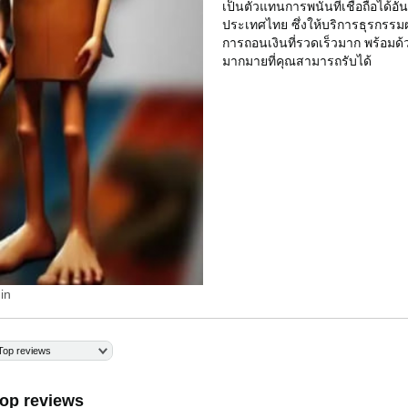
เป็นตัวแทนการพนันที่เชื่อถือได้อั
ประเทศไทย ซึ่งให้บริการธุรกรรม
การถอนเงินที่รวดเร็วมาก พร้อมด้
มากมายที่คุณสามารถรับได้
in
Top reviews
op reviews