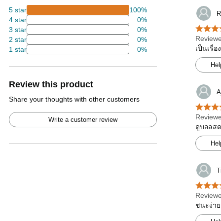
5 star
100%
R
4 star
0%
3 star
0%
Reviewe
2 star
0%
เป็นเรื่
1 star
0%
Hel
Review this product
A
Share your thoughts with other customers
Reviewe
Write a customer review
ดูบอลสด
Hel
T
Reviewe
ชนะง่าย