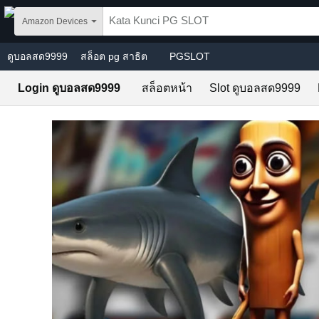
Skip to main content
Amazon Devices
ดูบอลสด9999
สล็อต pg สาธิต
PGSLOT
Login ดูบอลสด9999
สล็อตหน้า
Slot ดูบอลสด9999