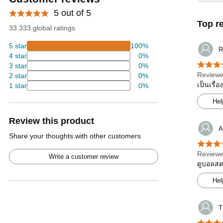
5 out of 5
Top r
33.333 global ratings
5 star
100%
R
4 star
0%
3 star
0%
Reviewe
2 star
0%
เป็นเรื่
1 star
0%
Hel
Review this product
A
Share your thoughts with other customers
Reviewe
Write a customer review
ดูบอลสด
Hel
T