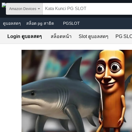
Skip to main content
Amazon Devices
ดูบอลสดๆ
สล็อต pg สาธิต
PGSLOT
Login ดูบอลสดๆ
สล็อตหน้า
Slot ดูบอลสดๆ
PG SL