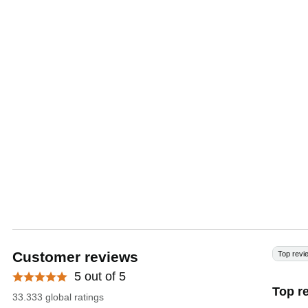
Customer reviews
Top revi
5 out of 5
Top r
33.333 global ratings