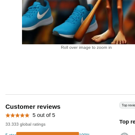
Roll over image to zoom in
Customer reviews
Top revi
5 out of 5
Top r
33.333 global ratings