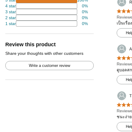
5 star
100%
R
4 star
0%
3 star
0%
Reviewe
2 star
0%
เป็นเรื่
1 star
0%
Hel
Review this product
A
Share your thoughts with other customers
Reviewe
Write a customer review
ดูบอลสก 
Hel
T
Reviewe
ชนะง่าย
Hel