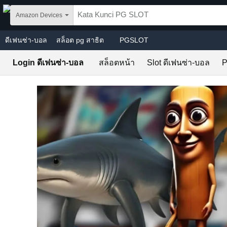
Skip to main content
Amazon Devices
ดีเฟนซ่า-บอล
สล็อต pg สาธิต
PGSLOT
Login ดีเฟนซ่า-บอล
สล็อตหน้า
Slot ดีเฟนซ่า-บอล
P