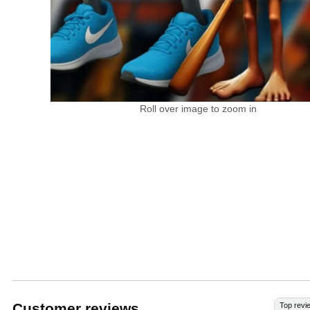
Roll over image to zoom in
Customer reviews
Top revi