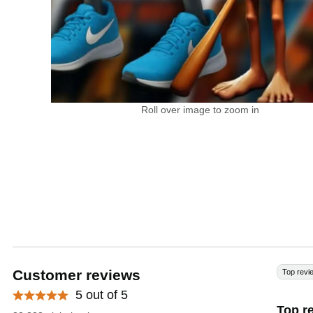
Roll over image to zoom in
Customer reviews
Top revi
5 out of 5
Top r