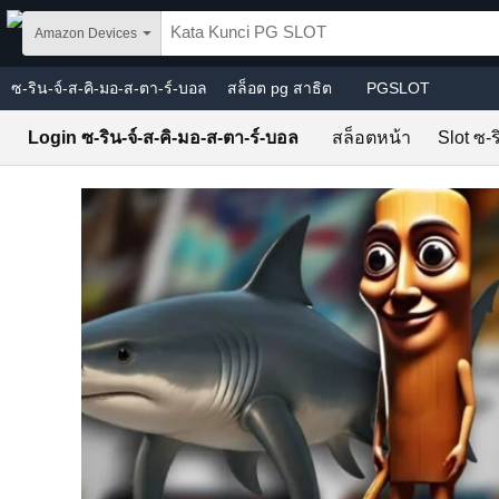
Skip to main content
Amazon Devices
ซ-ริน-จ์-ส-คิ-มอ-ส-ตา-ร์-บอล
สล็อต pg สาธิต
PGSLOT
Login ซ-ริน-จ์-ส-คิ-มอ-ส-ตา-ร์-บอล
สล็อตหน้า
Slot ซ-