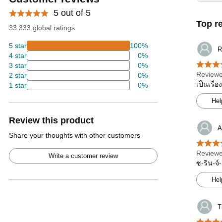
5 out of 5
Top r
33.333 global ratings
5 star
100%
R
4 star
0%
3 star
0%
Reviewe
2 star
0%
เป็นเรื่
1 star
0%
Hel
Review this product
A
Share your thoughts with other customers
Reviewe
Write a customer review
ซ-ริน-จ์
Hel
T