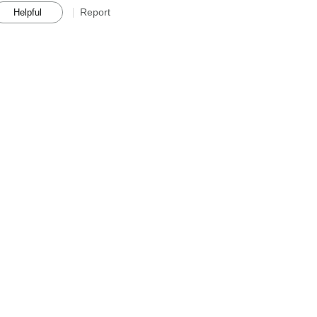
Report
Helpful