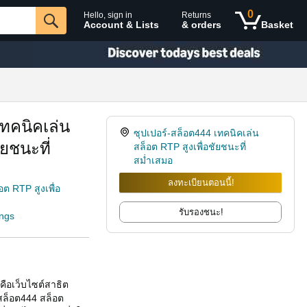
0
Hello, sign in
Returns
Account & Lists
& orders
Basket
เทคนิคเล่น
ซุปเปอร์-สล็อต444 เทคนิคเล่น
ัยชนะที่
สล็อต RTP สูงเพื่อชัยชนะที่
สม่ำเสมอ
ลงทะเบียนตอนนี้!
ต RTP สูงเพื่อ
รับรองชนะ!
ings
คือเว็บไซต์สาธิต
สล็อต444 สล็อต