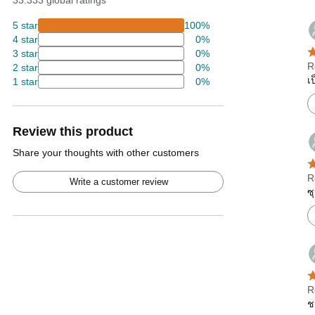
33.333 global ratings
5 star
100%
4 star
0%
3 star
0%
R
2 star
0%
เ
1 star
0%
Review this product
Share your thoughts with other customers
R
Write a customer review
ซ
R
ช