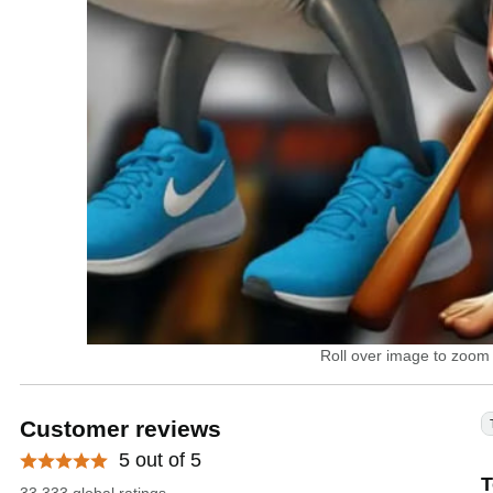
Roll over image to zoom 
Customer reviews
5 out of 5
T