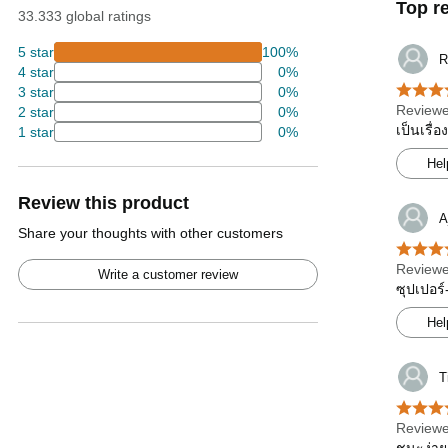
Top r
33.333 global ratings
5 star
100%
R
4 star
0%
3 star
0%
Reviewe
2 star
0%
เป็นเรื่
1 star
0%
Hel
Review this product
A
Share your thoughts with other customers
Reviewe
Write a customer review
ซุปเปอร์
Hel
T
Reviewe