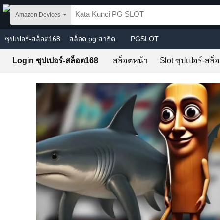
Skip to main content
Amazon Devices
ซุปเปอร์-สล็อต168
สล็อต pg สาธิต
PGSLOT
Login ซุปเปอร์-สล็อต168
สล็อตหน้า
Slot ซุปเปอร์-สล็