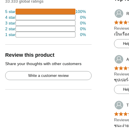
33.333 global ratings
5 star
100%
R
4 star
0%
3 star
0%
Reviewe
2 star
0%
เป็นเรื่
1 star
0%
Hel
Review this product
A
Share your thoughts with other customers
Reviewe
Write a customer review
ซุปเปอร์
Hel
T
Reviewe
ชนะง่าย