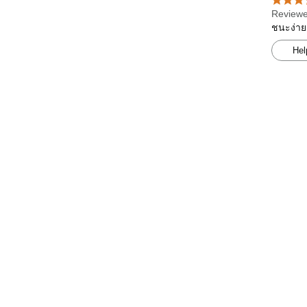
Reviewe
ชนะง่าย
Hel