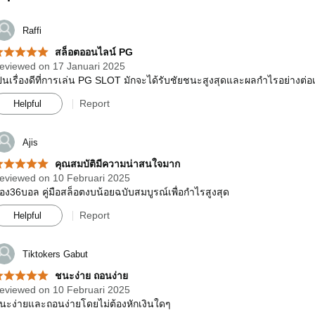
Raffi
สล็อตออนไลน์ PG
eviewed on 17 Januari 2025
ป็นเรื่องดีที่การเล่น PG SLOT มักจะได้รับชัยชนะสูงสุดและผลกำไรอย่างต่อเ
Report
Helpful
Ajis
คุณสมบัติมีความน่าสนใจมาก
eviewed on 10 Februari 2025
่อง36บอล คู่มือสล็อตงบน้อยฉบับสมบูรณ์เพื่อกำไรสูงสุด
Report
Helpful
Tiktokers Gabut
ชนะง่าย ถอนง่าย
eviewed on 10 Februari 2025
นะง่ายและถอนง่ายโดยไม่ต้องหักเงินใดๆ