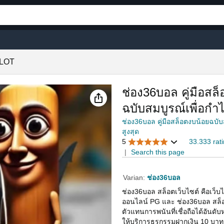
LOT
ช่อง36บอล คู่มือสล
ฉบับสมบูรณ์เพื่อกำไ
ช่อง36บอล คู่มือสล็อตงบน้อยฉบับ
สูงสุด
5
33.333 rat
|
Search this page
Varian:
ช่อง36บอล
ช่อง36บอล สล็อตเว็บไซต์ คือเว็บ
ออนไลน์ PG และ ช่อง36บอล สล็อต
ตัวแทนการพนันที่เชื่อถือได้อันดับ
ให้บริการธุรกรรมฝากเงิน 10 บาท