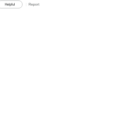
Report
Helpful