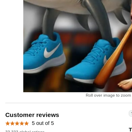
Roll over image to zoom 
Customer reviews
5 out of 5
T