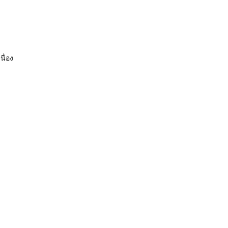
นื่อง