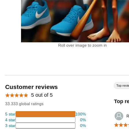
Roll over image to zoom in
Customer reviews
Top revi
5 out of 5
Top r
33.333 global ratings
5 star
100%
R
4 star
0%
3 star
0%