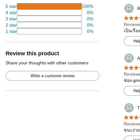
5 star
100%
R
4 star
0%
3 star
0%
Reviewe
2 star
0%
เป็นเรื่
1 star
0%
Hel
Review this product
A
Share your thoughts with other customers
Reviewe
Write a customer review
ช่อง-gm
Hel
T
Reviewe
ชนะง่าย