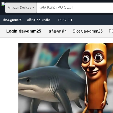
Skip to main content
Amazon Devices
ช่อง-gmm25
สล็อต pg สาธิต
PGSLOT
Login ช่อง-gmm25
สล็อตหน้า
Slot ช่อง-gmm25
P