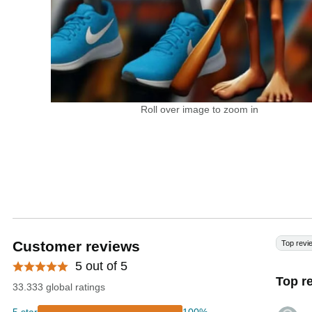
Roll over image to zoom in
Customer reviews
Top revi
5 out of 5
Top r
33.333 global ratings