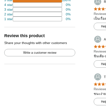
5 star
100%
R
4 star
0%
3 star
0%
Reviewe
2 star
0%
เป็นเรื่
1 star
0%
Hel
Review this product
A
Share your thoughts with other customers
Reviewe
Write a customer review
ชินเดีย-
Hel
T
Reviewe
ชนะง่าย
Hel