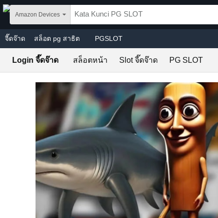
Skip to main content
Amazon Devices
จี๊ดจ๊าด
สล็อต pg สาธิต
PGSLOT
Login จี๊ดจ๊าด
สล็อตหน้า
Slot จี๊ดจ๊าด
PG SLOT