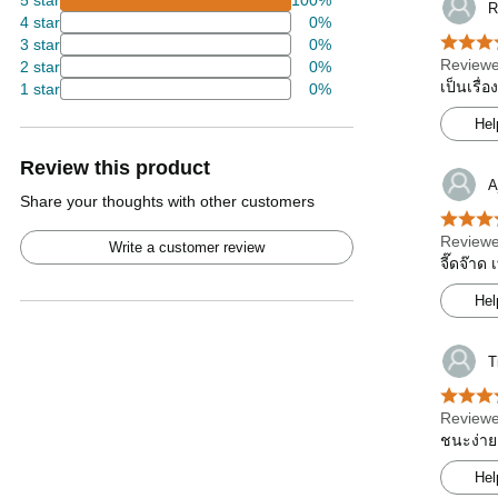
5 star
100%
R
4 star
0%
3 star
0%
Reviewe
2 star
0%
เป็นเรื่
1 star
0%
Hel
Review this product
A
Share your thoughts with other customers
Reviewe
Write a customer review
จี๊ดจ๊าด
Hel
T
Reviewe
ชนะง่าย
Hel