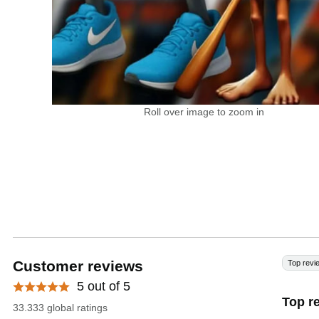
Roll over image to zoom in
Customer reviews
Top revi
5 out of 5
Top r
33.333 global ratings