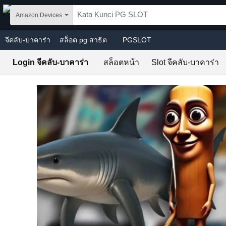
Skip to main content
Amazon Devices
จีคลับ-บาคาร่า
สล็อต pg สาธิต
PGSLOT
Login จีคลับ-บาคาร่า
สล็อตหน้า
Slot จีคลับ-บาคาร่า