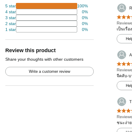
5 star
100%
R
4 star
0%
3 star
0%
Reviewe
2 star
0%
เป็นเรื่
1 star
0%
Hel
Review this product
A
Share your thoughts with other customers
Reviewe
Write a customer review
จีคลับ-บ
Hel
T
Reviewe
ชนะง่าย