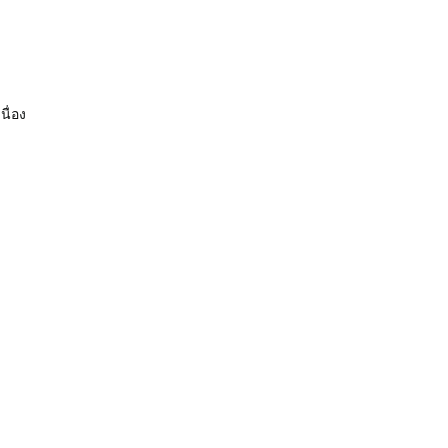
นื่อง