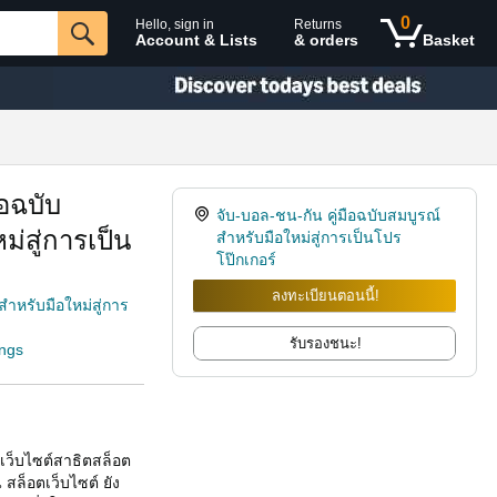
0
Hello, sign in
Returns
Account & Lists
& orders
Basket
ือฉบับ
จับ-บอล-ชน-กัน คู่มือฉบับสมบูรณ์
่สู่การเป็น
สำหรับมือใหม่สู่การเป็นโปร
โป๊กเกอร์
ลงทะเบียนตอนนี้!
สำหรับมือใหม่สู่การ
รับรองชนะ!
ings
อเว็บไซต์สาธิตสล็อต
สล็อตเว็บไซต์ ยัง