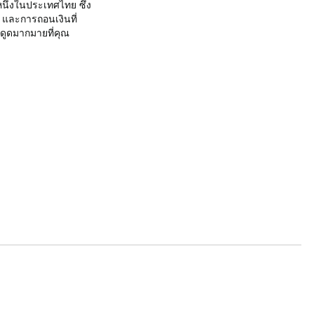
หนึ่งในประเทศไทย ซึ่ง
 และการถอนเงินที่
ดูดมากมายที่คุณ