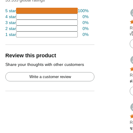
33.333 global ratings
5 star
100%
4 star
0%
3 star
0%
R
2 star
0%
เ
1 star
0%
Review this product
Share your thoughts with other customers
R
Write a customer review
ค
R
ช