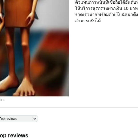
ตัวแทนการพนันที่เชื่อถือได้อันดับ
ให้บริการธุรกรรมฝากเงิน 10 บาท
รวดเร็วมาก พร้อมด้วยโบนัสน่าดึง
สามารถรับได้
in
Top reviews
op reviews