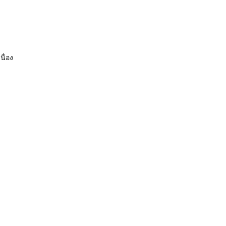
นื่อง