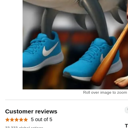
Roll over image to zoom 
Customer reviews
5 out of 5
T