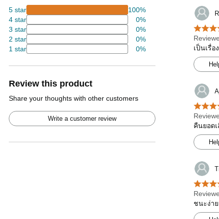
5 star
100%
R
4 star
0%
3 star
0%
Reviewe
2 star
0%
เป็นเรื่
1 star
0%
Hel
Review this product
A
Share your thoughts with other customers
Reviewe
Write a customer review
คืนยอดเส
Hel
T
Reviewe
ชนะง่าย