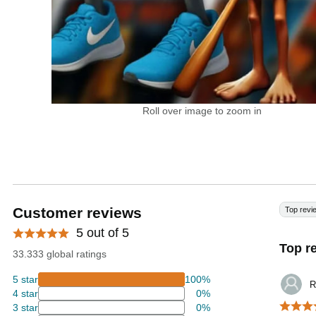
Roll over image to zoom in
Customer reviews
Top revi
5 out of 5
Top r
33.333 global ratings
5 star
100%
R
4 star
0%
3 star
0%