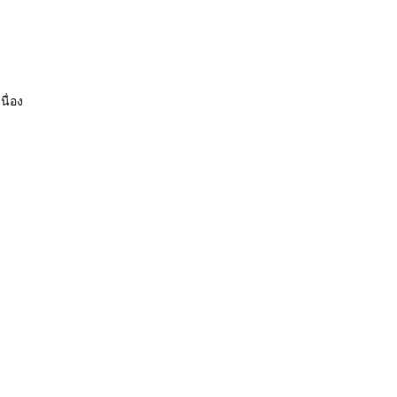
นื่อง