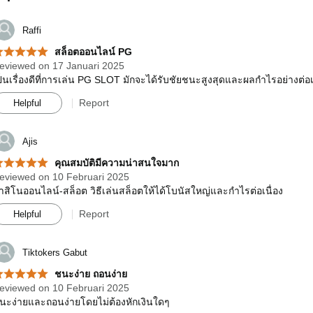
Raffi
สล็อตออนไลน์ PG
eviewed on 17 Januari 2025
ป็นเรื่องดีที่การเล่น PG SLOT มักจะได้รับชัยชนะสูงสุดและผลกำไรอย่างต่อเ
Report
Helpful
Ajis
คุณสมบัติมีความน่าสนใจมาก
eviewed on 10 Februari 2025
าสิโนออนไลน์-สล็อต วิธีเล่นสล็อตให้ได้โบนัสใหญ่และกำไรต่อเนื่อง
Report
Helpful
Tiktokers Gabut
ชนะง่าย ถอนง่าย
eviewed on 10 Februari 2025
นะง่ายและถอนง่ายโดยไม่ต้องหักเงินใดๆ