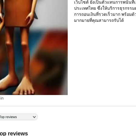
เว็บไซต์ ยังเป็นตัวแทนการพนันที่เช
ประเทศไทย ซึ่งให้บริการธุรกรรม
การถอนเงินที่รวดเร็วมาก พร้อมด้
มากมายที่คุณสามารถรับได้
in
Top reviews
op reviews