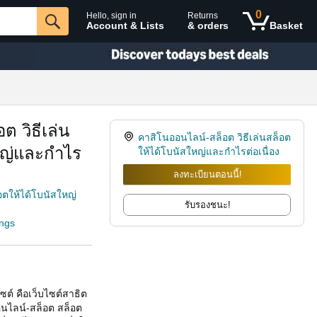
0
Hello, sign in
Returns
Account & Lists
& orders
Basket
ต วิธีเล่น
คาสิโนออนไลน์-สล็อต วิธีเล่นสล็อต
หญ่และกำไร
ให้ได้โบนัสใหญ่และกำไรต่อเนื่อง
ลงทะเบียนตอนนี้!
อตให้ได้โบนัสใหญ่
รับรองชนะ!
ings
ต์ คือเว็บไซต์สาธิต
นไลน์-สล็อต สล็อต