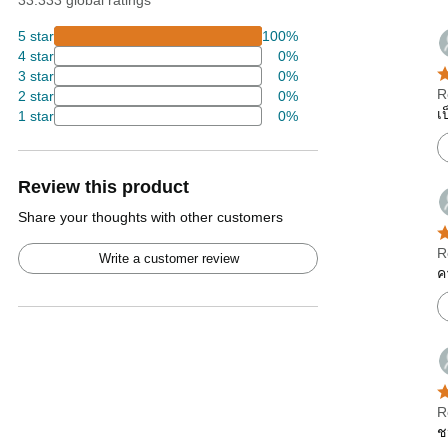
33.333 global ratings
5 star
100%
4 star
0%
3 star
0%
R
2 star
0%
เ
1 star
0%
Review this product
Share your thoughts with other customers
R
Write a customer review
ค
R
ช