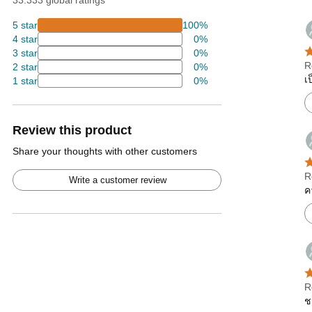
33.333 global ratings
5 star
100%
4 star
0%
3 star
0%
R
2 star
0%
เ
1 star
0%
Review this product
Share your thoughts with other customers
R
Write a customer review
ค
R
ช