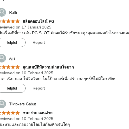
Raffi
สล็อตออนไลน์ PG
eviewed on 17 Januari 2025
ป็นเรื่องดีที่การเล่น PG SLOT มักจะได้รับชัยชนะสูงสุดและผลกำไรอย่างต่อเ
Report
Helpful
Ajis
คุณสมบัติมีความน่าสนใจมาก
eviewed on 10 Februari 2025
าตาเนีย-บอล ใช้จิตวิทยาในโป๊กเกอร์เพื่อสร้างกลยุทธ์ที่ไม่มีใครเทียบ
Report
Helpful
Tiktokers Gabut
ชนะง่าย ถอนง่าย
eviewed on 10 Februari 2025
นะง่ายและถอนง่ายโดยไม่ต้องหักเงินใดๆ