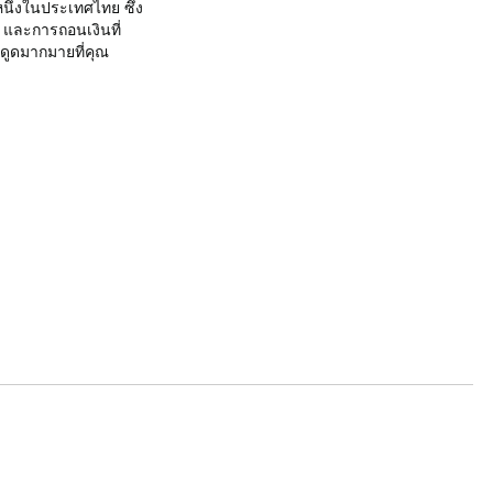
หนึ่งในประเทศไทย ซึ่ง
 และการถอนเงินที่
ดูดมากมายที่คุณ