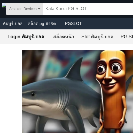
Skip to main content
Amazon Devices
คัมบูร์-บอล
สล็อต pg สาธิต
PGSLOT
Login คัมบูร์-บอล
สล็อตหน้า
Slot คัมบูร์-บอล
PG S