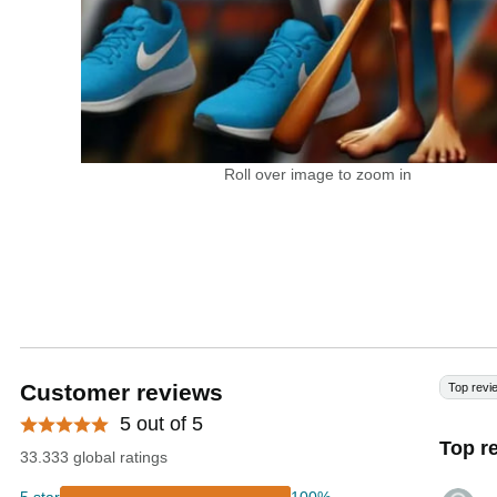
Roll over image to zoom in
Customer reviews
Top revi
5 out of 5
Top r
33.333 global ratings