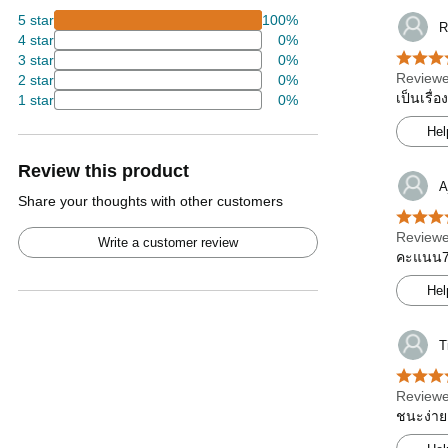
5 star
100%
R
4 star
0%
3 star
0%
Reviewe
2 star
0%
เป็นเรื่
1 star
0%
Hel
Review this product
A
Share your thoughts with other customers
Reviewe
Write a customer review
คะแนน7m
Hel
T
Reviewe
ชนะง่าย