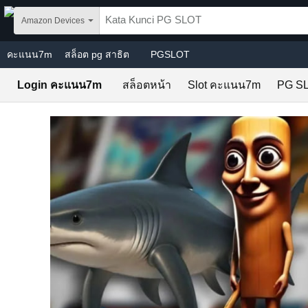
Skip to main content
Amazon Devices
คะแนน7m
สล็อต pg สาธิต
PGSLOT
Login คะแนน7m
สล็อตหน้า
Slot คะแนน7m
PG S