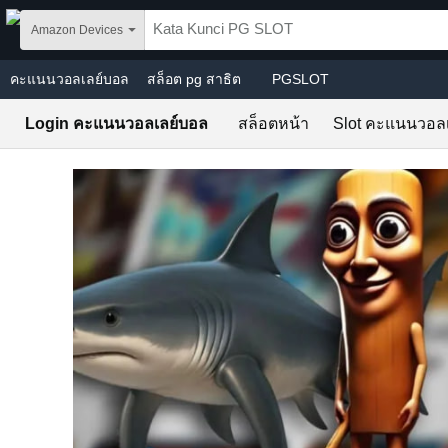
Skip to main content
Amazon Devices
คะแนนวอลเลย์บอล
สล็อต pg สาธิต
PGSLOT
Login คะแนนวอลเลย์บอล
สล็อตหน้า
Slot คะแนนวอล